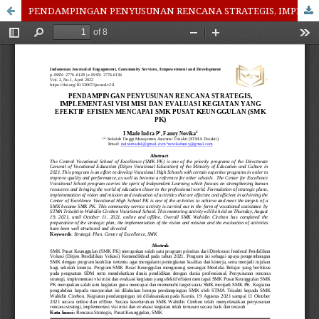
PENDAMPINGAN PENYUSUNAN RENCANA STRATEGIS, IMPLEMENTASI VISI MISI DAN EVALUASI KEGIATAN YANG EFEKTIF EFISIEN MENCAPAI SMK PUSAT KEUNGGULAN (SMK PK)